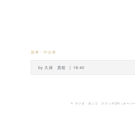
新車・中古車
by
久保 貴稔
18:40
«
マツダ ボンゴ クラッチOH（オーバ